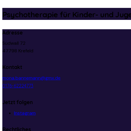
Psychotherapie für Kinder- und Jug
Adresse
Südwall 72
47798 Krefeld
Kontakt
mona.bannemann@gmx.de
0176-62224773
Jetzt folgen
Instagram
Rechtliches